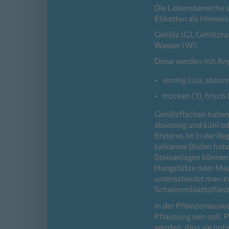
Die Lebensbereiche s
Etiketten als Hinwei
Gehölz (G), Gehölzra
Wasser (W).
Diese werden mit An
sonnig (so), abson
trocken (1), frisch 
Gehölzflächen haben
absonnig und kühl o
Ersteres ist in der R
kalkarme Böden haben
Steinanlagen können 
Hangstütze oder Mau
unterscheidet man z
Schwimmblattpflanz
In der Pflanzenauswah
Pflanzung sein soll.
werden, dass sie opt