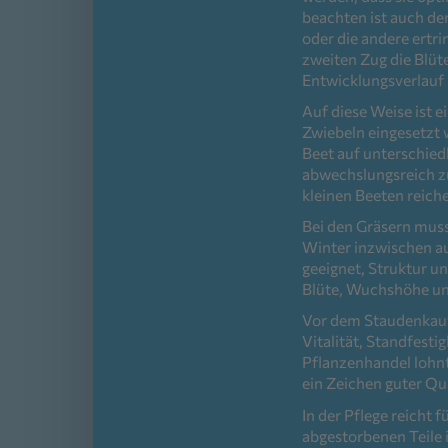
beachten ist auch de
oder die andere ertr
zweiten Zug die Blüte
Entwicklungsverlauf 
Auf diese Weise ist 
Zwiebeln eingesetzt w
Beet auf unterschie
abwechslungsreich zu
kleinen Beeten reich
Bei den Gräsern mus
Winter inzwischen au
geeignet, Struktur un
Blüte, Wuchshöhe und
Vor dem Staudenkauf 
Vitalität, Standfest
Pflanzenhandel lohnt
ein Zeichen guter Qua
In der Pflege reicht 
abgestorbenen Teile 