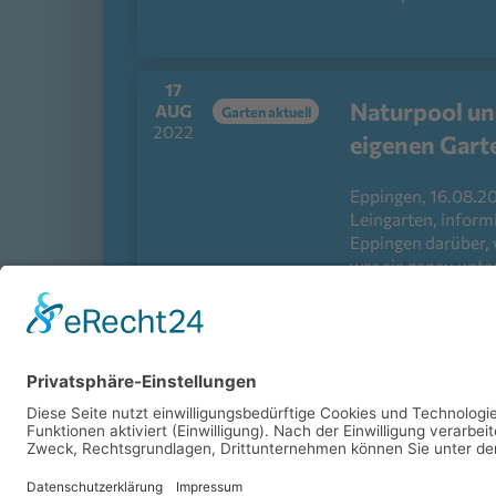
17
Naturpool un
AUG
Garten aktuell
2022
eigenen Gart
Eppingen, 16.08.2
Leingarten, inform
Eppingen darüber,
was sie genau unt
biologische Gewäss