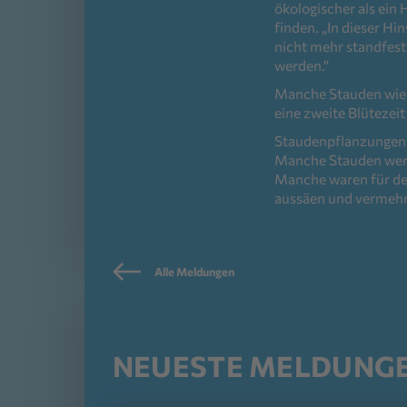
ökologischer als ein
finden. „In dieser H
nicht mehr standfest
werden.“
Manche Stauden wie d
eine zweite Blütezei
Staudenpflanzungen s
Manche Stauden werd
Manche waren für den
aussäen und vermehre
Alle Meldungen
NEUESTE MELDUNG