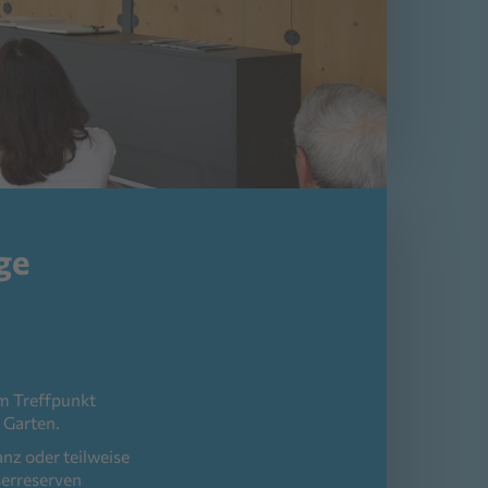
ge
am Treffpunkt
 Garten.
anz oder teilweise
serreserven