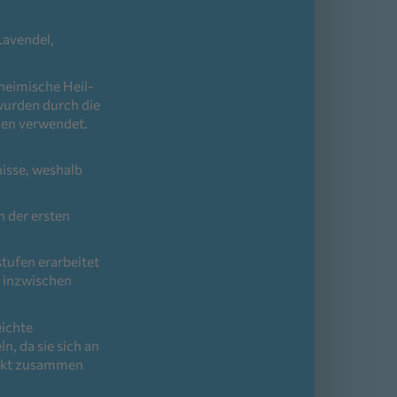
Lavendel,
 heimische Heil-
wurden durch die
den verwendet.
nisse, weshalb
n der ersten
tufen erarbeitet
 inzwischen
eichte
n, da sie sich an
fekt zusammen