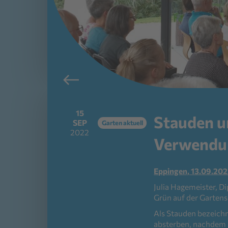
15
Stauden un
SEP
Garten aktuell
2022
Verwendun
Eppingen, 13.09.20
Julia Hagemeister, D
Grün auf der Gartens
Als Stauden bezeichn
absterben, nachdem s