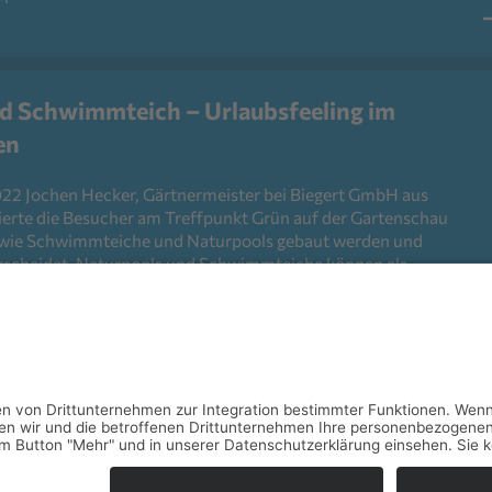
d Schwimmteich – Urlaubsfeeling im
en
022 Jochen Hecker, Gärtnermeister bei Biegert GmbH aus
ierte die Besucher am Treffpunkt Grün auf der Gartenschau
 wie Schwimmteiche und Naturpools gebaut werden und
erscheidet. Naturpools und Schwimmteiche können als
er definiert werden, die ohne Chlorzugabe...