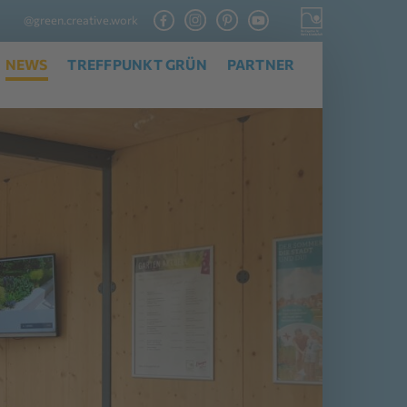
@green.creative.work
NEWS
TREFFPUNKT GRÜN
PARTNER