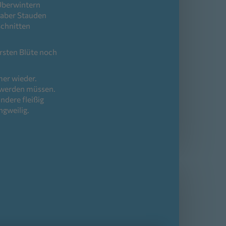
 Überwintern
n aber Stauden
schnitten
ersten Blüte noch
mer wieder.
 werden müssen.
ndere fleißig
ngweilig.