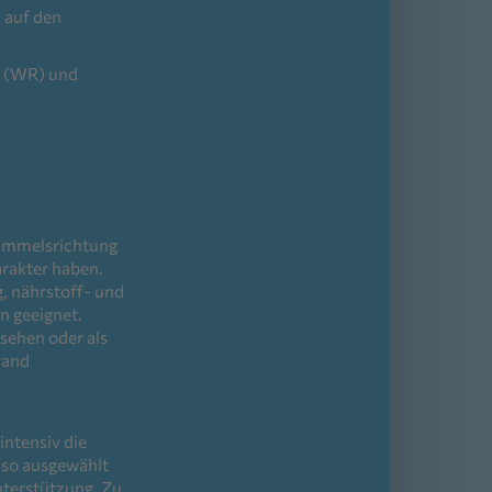
 auf den
nd (WR) und
Himmelsrichtung
rakter haben.
g, nährstoff- und
n geeignet.
sehen oder als
rand
intensiv die
n so ausgewählt
nterstützung. Zu