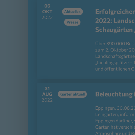
06
Erfolgreiche
OKT
Aktuelles
2022
2022: Landsc
Presse
Schaugärten 
Über 390.000 Besu
zum 2. Oktober 202
Landschaftsgärtne
„Lieblingsplätze –
und öffentlichen Ga
31
Beleuchtung 
AUG
Garten aktuell
2022
Eppingen, 30.08.20
Leingarten, inform
Eppingen darüber, 
Garten hat verschi
Atmosphäre und Re