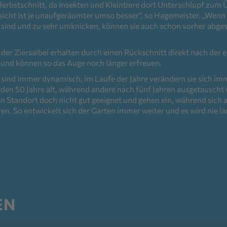
 Herbstschnitt, da Insekten und Kleintiere dort Unterschlupf zum
insicht ist je unaufgeräumter umso besser“, so Hagemeister. „Wen
 sind und zu sehr umknicken, können sie auch schon vorher abge
er Ziersalbei erhalten durch einen Rückschnitt direkt nach der 
t und können so das Auge noch länger erfreuen.
ind immer dynamisch, im Laufe der Jahre verändern sie sich im
en 50 Jahre alt, während andere nach fünf Jahren ausgetauscht
 Standort doch nicht gut geeignet und gehen ein, während sich a
n. So entwickelt sich der Garten immer weiter und es wird nie la
EN