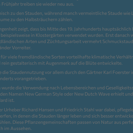
 Frühjahr treiben sie wieder neu aus.
nisch zu den Stauden, während manch vermeintliche Staude wie 
lume zu den Halbsträuchern zählen.
angenheit zeigt, dass bis Mitte des 19. Jahrhunderts hauptsächlich
beispielsweise in Klostergärten verwendet wurden. Erst danach 
dländischen Arten und Züchtungsarbeit vermehrt Schmuckstau
änder Vorreiter.
 für viele fremdländische Sorten vorteilhafte klimatische Verhält
il rein gestalterisch mit Augenmerk auf die Blüte entwickelte.
 die Staudennutzung vor allem durch den Gärtner Karl Foerster i
underts vorangetrieben.
 wurde die Verwendung nach Lebensbereichen und Geselligkeitss
 den Namen New German Style oder New Dutch Wave erhielt und
ard ist.
 Urheber Richard Hansen und Friedrich Stahl war dabei, pflegel
fen, in denen die Stauden länger leben und sich besser entwickel
ühlen. Diese Pflanzengemeinschaften passen von Natur aus per
h im Aussehen.