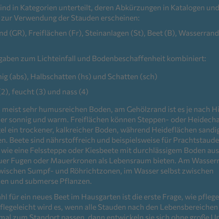
ind in Kategorien unterteilt, deren Abkürzungen in Katalogen und
s zur Verwendung der Stauden erscheinen:
nd (GR), Freiflächen (Fr), Steinanlagen (St), Beet (B), Wasserra
gaben zum Lichteinfall und Bodenbeschaffenheit kombiniert:
nig (abs), Halbschatten (hs) und Schatten (sch)
(2), feucht (3) und nass (4)
 meist sehr humusreichen Boden, am Gehölzrand ist es je nach 
der sonnig und warm. Freiflächen können Steppen- oder Heidecha
egel ein trockener, kalkreicher Boden, während Heideflächen sandi
. Beete sind nährstoffreich und beispielsweise für Prachtstaude
wie eine Felssteppe oder Kiesbeete mit durchlässigem Boden aus
er Fugen oder Mauerkronen als Lebensraum bieten. Am Wasser
wischen Sumpf- und Röhrichtzonen, im Wasser selbst zwischen
en und submerse Pflanzen.
l für ein neues Beet im Hausgarten ist die erste Frage, wie pflege
 Pflegeleicht wird es, wenn alle Stauden nach den Lebensbereiche
imal zum Standort passen, dann entwickeln sie sich ohne große U