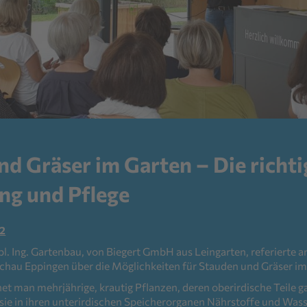
d Gräser im Garten – Die richti
g und Pflege
22
ipl. Ing. Gartenbau, von Biegert GmbH aus Leingarten, referierte 
chau Eppingen über die Möglichkeiten für Stauden und Gräser im
et man mehrjährige, krautig Pflanzen, deren oberirdische Teile g
ie in ihren unterirdischen Speicherorganen Nährstoffe und Was