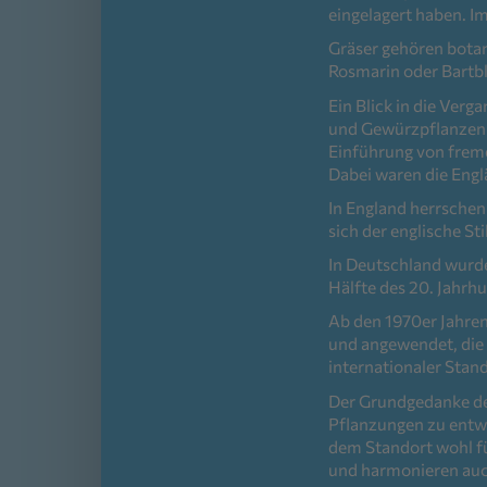
eingelagert haben. Im
Gräser gehören bota
Rosmarin oder Bartb
Ein Blick in die Verg
und Gewürzpflanzen 
Einführung von frem
Dabei waren die Engl
In England herrschen
sich der englische St
In Deutschland wurde
Hälfte des 20. Jahrh
Ab den 1970er Jahren
und angewendet, die
internationaler Stand
Der Grundgedanke der
Pflanzungen zu entwer
dem Standort wohl f
und harmonieren auc