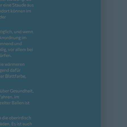
r eine Staude aus
andort können im
 der
möglich, und wenn
r Anordnung im
pannend und
ig, vor allem bei
ürfen.
die wärmeren
agend dafür
er Blattfarbe,
 über Gesundheit,
fahren. Im
lter Ballen ist
n die oberirdisch
äden. Es ist auch