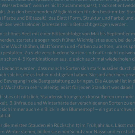
r Wasserbedarf, wenn es nicht zusammenpasst, trocknet entwede
inkt. Aus den bestehenden Möglichkeiten für den bestimmten St
 (Farbe und Blütezeit), das Blatt (Form, Struktur und Farbe) und
in den wechselnden Jahreszeiten in Betracht gezogen werden.
ein schönes Beet mit einer Blütenabfolge von Mai bis September 
erden, startet sie sogar noch früher. Wichtig ist es auch, bei de
dliche Wuchshöhen, Blattformen und -farben zu achten, um es s
 gestalten. Zu viele verschiedene Sorten sind dafür nicht notwend
en schon 4-5 Kombinationen aus, die sich auch mal wiederholen d
s bedacht werden, dass manche Sorten sich stark aussäen durch 
ch solche, die es früher nicht getan haben. Sie sind aber hervorr
d Bewegung in die Beetgestaltung zu bringen. Die Auswahl ist in d
 Wuchsform sehr vielseitig, es ist für jeden Standort was dabei!
ist es oft nützlich, Staudensichtungen zu konsultieren um mehr
igkeit, Blühfreude und Winterhärte der verschiedenen Sorten zu er
 sich immer auch ein Blick in den Blumentopf – ein gut durchwurze
lität.
für die meisten Stauden ein Rückschnitt im Frühjahr aus. Lässt ma
im Winter stehen, bilden sie einen Schutz vor Nässe und Frostsch